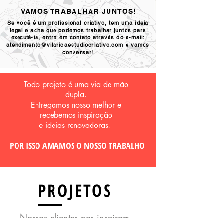
VAMOS TRABALHAR JUNTOS!
Se você é um profissional criativo, tem uma ideia
legal e acha que
podemos trabalhar juntos para
executá
-la, entre em contato através do e-mail:
atendimento@vilaricaestudiocriativo.com
e vamos
conversar!
Todo projeto é uma via de mão
dupla.
E
ntregamos nosso melhor e
recebemos inspiração
e ideias renovadoras.
POR ISSO AMAMOS O NOSSO TRABALHO
PROJETOS
Nossos clientes nos inspiram